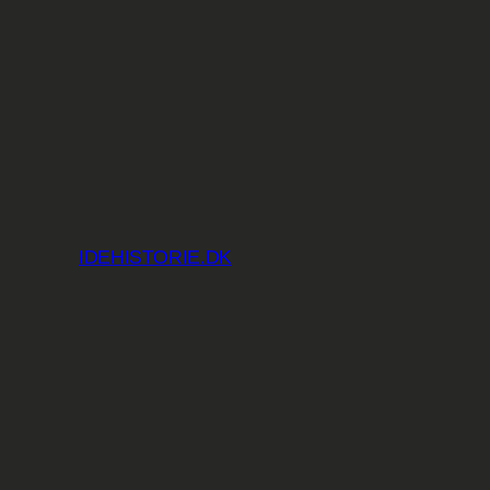
Spring
til
indhold
IDEHISTORIE.DK