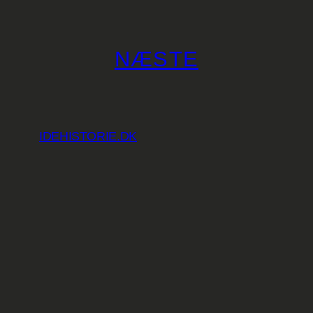
Spring
til
NÆSTE
indhold
IDEHISTORIE.DK