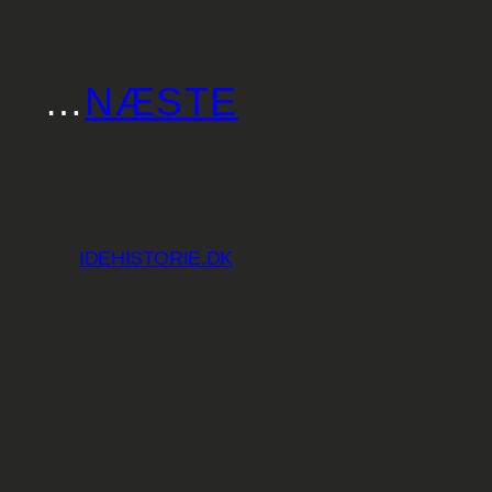
Spring
til
indhold
…
NÆSTE
IDEHISTORIE.DK